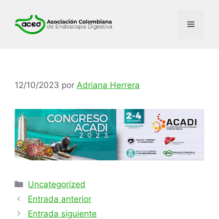
Saltar
al
Menú
contenido
12/10/2023
por
Adriana Herrera
Categorías
Uncategorized
Entrada anterior
Entrada siguiente