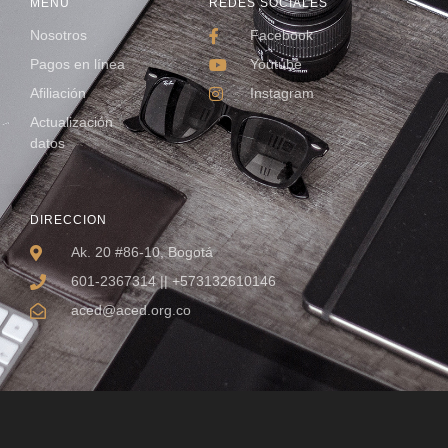
MENU
REDES SOCIALES
Nosotros
Facebook
Pagos en línea
Youtube
Afiliación
Instagram
Actualización
datos
DIRECCION
Ak. 20 #86-10, Bogotá
601-2367314 || +573132610146
aced@aced.org.co