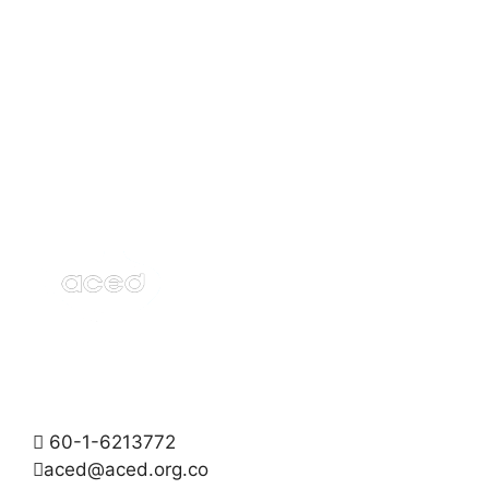
60-1-6213772
aced@aced.org.co