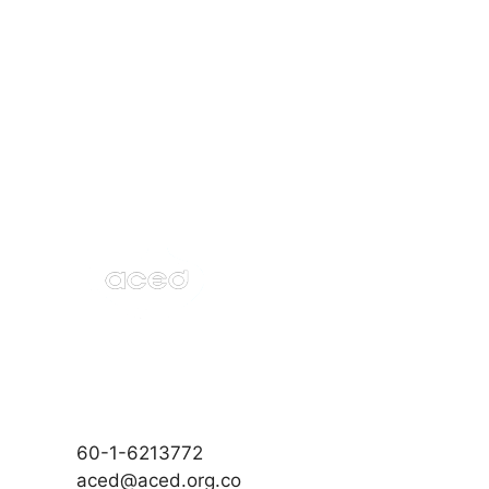
60-1-6213772
aced@aced.org.co