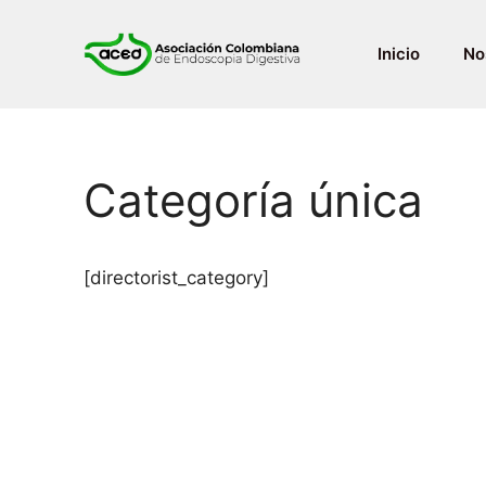
Saltar
al
Inicio
No
contenido
Categoría única
[directorist_category]