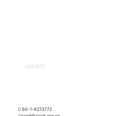
60-1-6213772
aced@aced.org.co