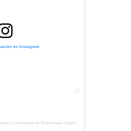
icación en Instagram
Una publicación compartida por Asociación Colombiana de Endoscopia Digestiva (@aced1970)