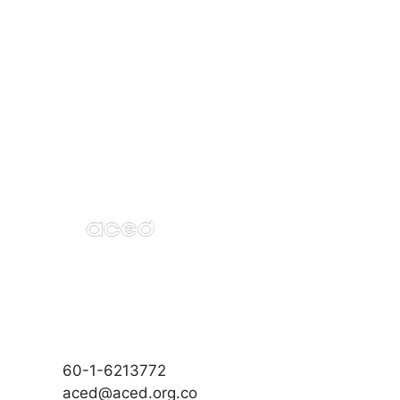
60-1-6213772
aced@aced.org.co