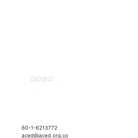
60-1-6213772
aced@aced.org.co