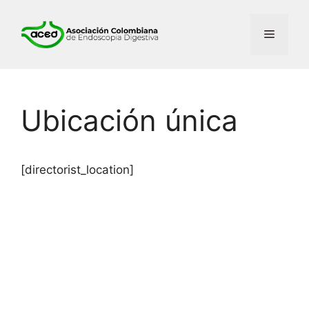
Saltar
al
Menú
contenido
Ubicación única
[directorist_location]