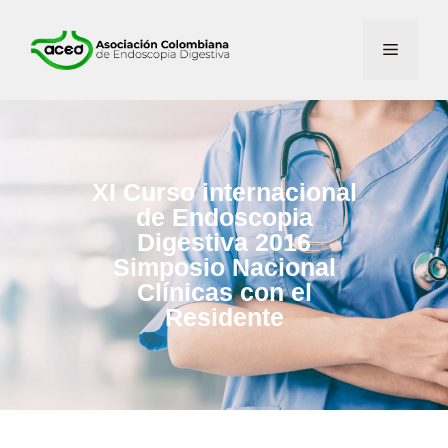
XI Curso internacional
de Endoscopia
Digestiva 2016
Simposio Nacional
Clínicas con el
Residente