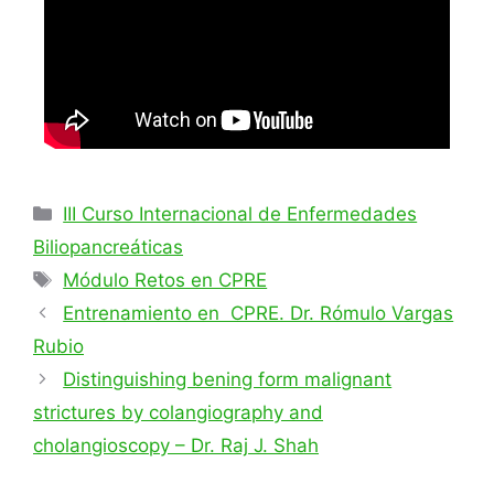
III Curso Internacional de Enfermedades
Biliopancreáticas
Módulo Retos en CPRE
Entrenamiento en CPRE. Dr. Rómulo Vargas
Rubio
Distinguishing bening form malignant
strictures by colangiography and
cholangioscopy – Dr. Raj J. Shah