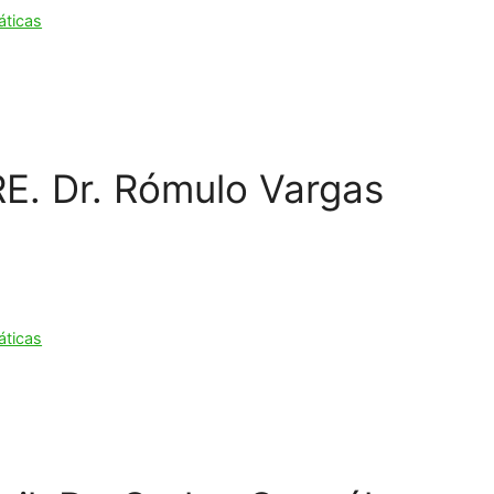
áticas
E. Dr. Rómulo Vargas
áticas