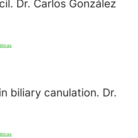
cil. Dr. Carlos González
áticas
 biliary canulation. Dr.
áticas