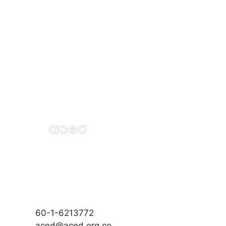
60-1-6213772
aced@aced.org.co