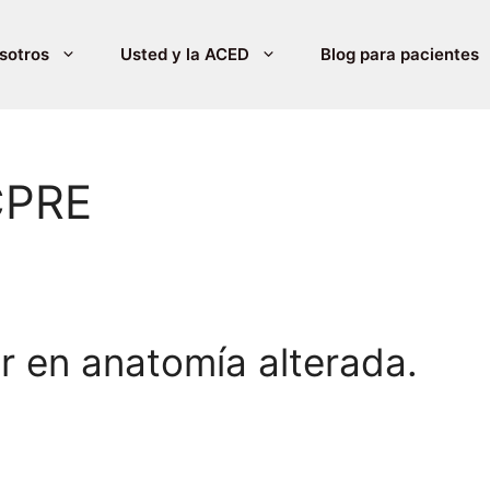
sotros
Usted y la ACED
Blog para pacientes
CPRE
ar en anatomía alterada.