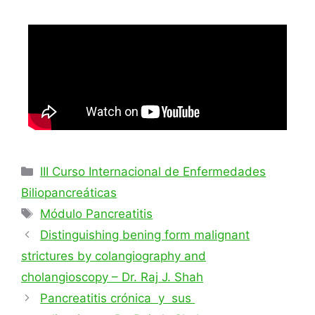
III Curso Internacional de Enfermedades
Biliopancreáticas
Módulo Pancreatitis
Distinguishing bening form malignant
strictures by colangiography and
cholangioscopy – Dr. Raj J. Shah
Pancreatitis crónica y sus