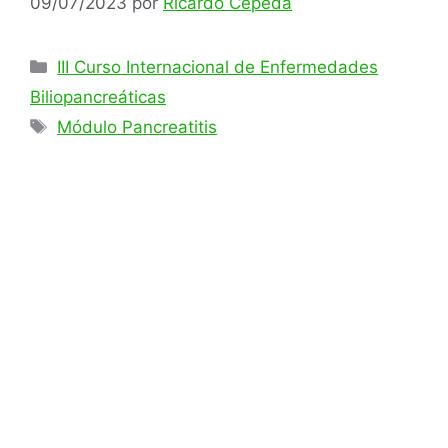
09/07/2023
por
Ricardo Cepeda
Categorías
III Curso Internacional de Enfermedades
Biliopancreáticas
Etiquetas
Módulo Pancreatitis