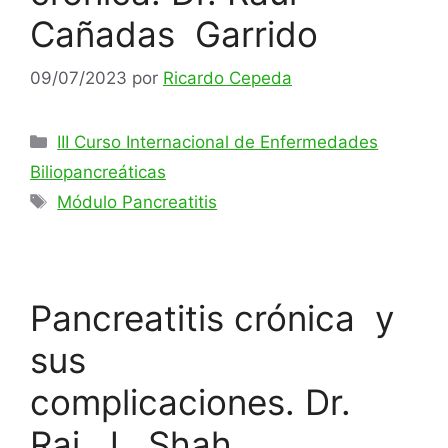
Cañadas Garrido
09/07/2023
por
Ricardo Cepeda
Categorías
III Curso Internacional de Enfermedades
Biliopancreáticas
Etiquetas
Módulo Pancreatitis
Pancreatitis crónica y
sus
complicaciones. Dr.
Raj J. Shah