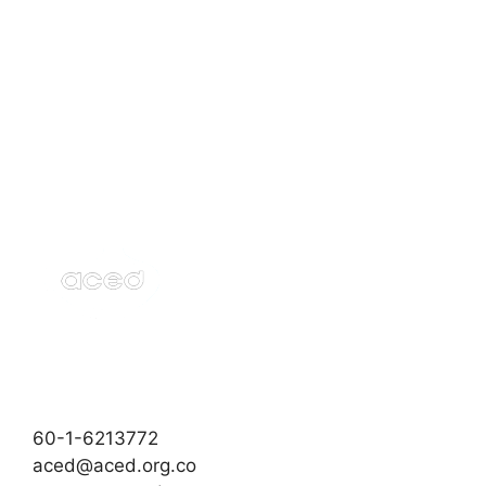
60-1-6213772
aced@aced.org.co