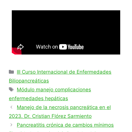
III Curso Internacional de Enfermedades
Biliopancreáticas
Módulo manejo complicaciones
enfermedades hepáticas
Manejo de la necrosis pancreática en el
2023. Dr. Cristian Flórez Sarmiento
Pancreatitis crónica de cambios mínimos