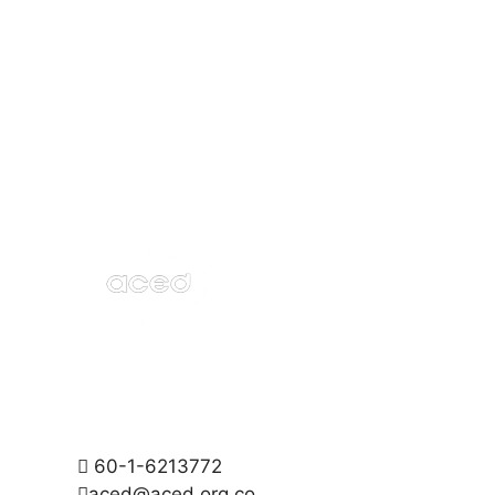
60-1-6213772
aced@aced.org.co