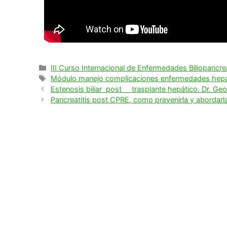
III Curso Internacional de Enfermedades Biliopancre
Módulo manejo complicaciones enfermedades hepá
Estenosis biliar post trasplante hepático. Dr. G
Pancreatitis post CPRE, como prevenirla y abordarl