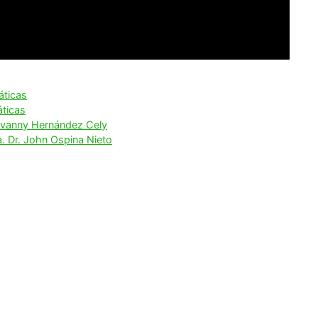
áticas
ticas
eovanny Hernández Cely
a. Dr. John Ospina Nieto