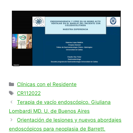
Clínicas con el Residente
CR112022
Terapia de vacío endoscópico. Giuliana
Lombardi MD. U. de Buenos Aires
Orientación de lesiones y nuevos abordajes
endoscópicos para neoplasia de Barrett.