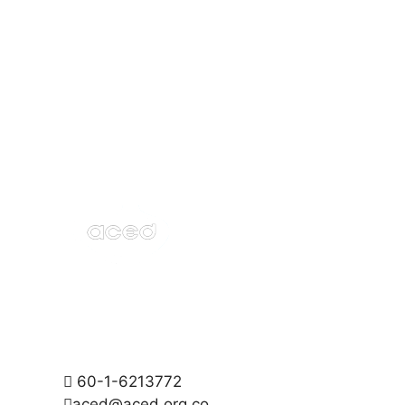
60-1-6213772
aced@aced.org.co