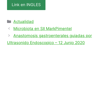
Link en INGLES
Categorías
Actualidad
Microbiota en SII MarkPimentel
Anastomosis gastroenterales guiadas por
Ultrasonido Endoscopico – 12 Junio 2020