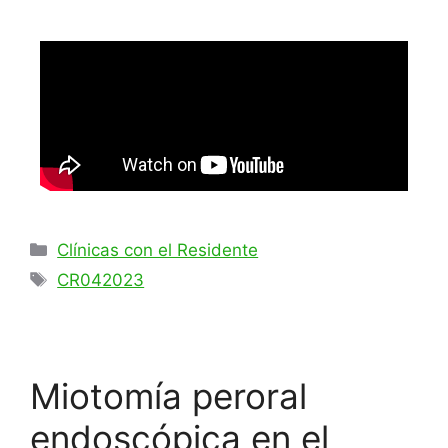
Clínicas con el Residente
CR042023
Miotomía peroral
endoscópica en el