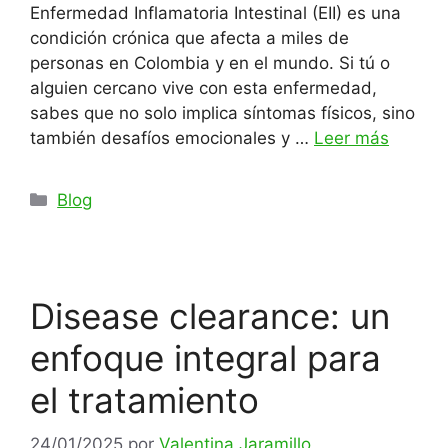
Enfermedad Inflamatoria Intestinal (EII) es una
condición crónica que afecta a miles de
personas en Colombia y en el mundo. Si tú o
alguien cercano vive con esta enfermedad,
sabes que no solo implica síntomas físicos, sino
también desafíos emocionales y …
Leer más
Categorías
Blog
Disease clearance: un
enfoque integral para
el tratamiento
24/01/2025
por
Valentina Jaramillo