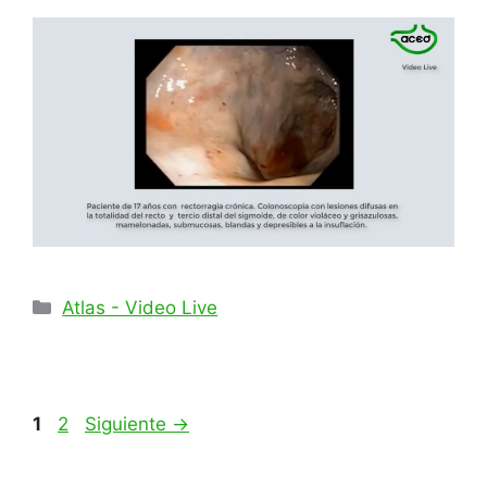
Categorías
Atlas - Video Live
Página
Página
1
2
Siguiente
→